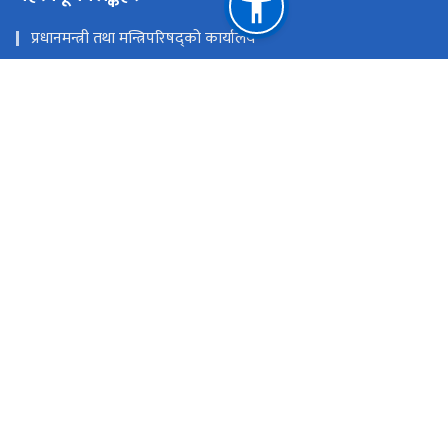
प्रधानमन्त्री तथा मन्त्रिपरिषद्को कार्यालय
नेपाल राष्ट्र बैंक
राष्ट्रिय युवा नीति २०८२
राष्ट्रिय साइबर सुरक्षा नीति, २०८०
अनलाइन दर्ता
युवा, श्रम तथा रोजगार मन्त्रालय
राष्ट्रिय प्राकृतिक स्रोत तथा वित्त आयोग
कुपण्डोल - १०, ललितपुर
info@ysef.gov.np
०१ ४१०२७८२, ०१ ४१०२७८८
टोल फ्री नं.
14102782