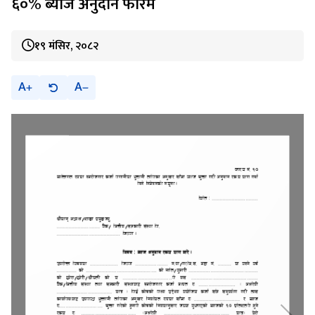
६०% ब्याज अनुदान फारम
१९ मंसिर, २०८२
A
A