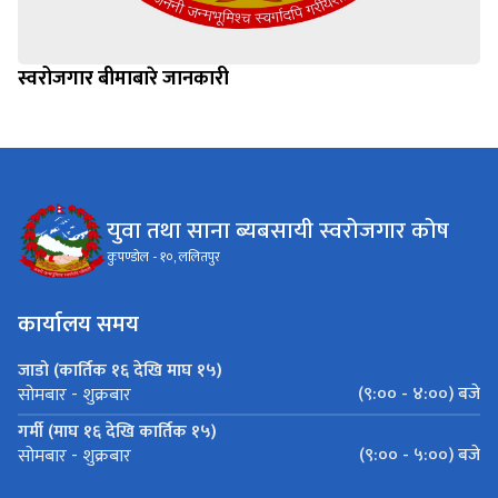
स्वरोजगार बीमाबारे जानकारी
युवा तथा साना ब्यबसायी स्वरोजगार कोष
कुपण्डोल - १०, ललितपुर
कार्यालय समय
जाडो (कार्तिक १६ देखि माघ १५)
(९:०० - ४:००) बजे
सोमबार - शुक्रबार
गर्मी (माघ १६ देखि कार्तिक १५)
(९:०० - ५:००) बजे
सोमबार - शुक्रबार