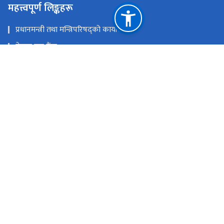
महत्त्वपूर्ण लिङ्कहरू
प्रधानमन्त्री तथा मन्त्रिपरिषद्को कार्यालय
नेपाल राष्ट्र बैंक
राष्ट्रिय युवा नीति २०८२
राष्ट्रिय साइबर सुरक्षा नीति, २०८०
अनलाइन दर्ता
युवा, श्रम तथा रोजगार मन्त्रालय
राष्ट्रिय प्राकृतिक स्रोत तथा वित्त आयोग
कुपण्डोल - १०, ललितपुर
info@ysef.gov.np
०१ ४१०२७८२, ०१ ४१०२७८८
टोल फ्री नं.
14102782