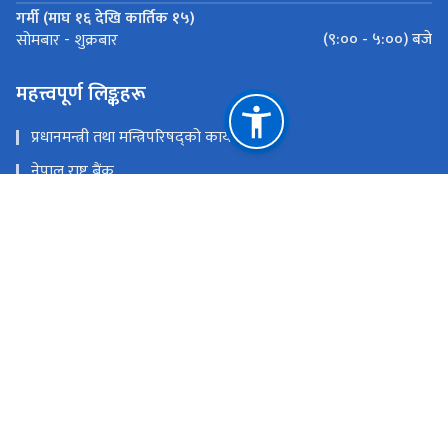
गर्मी (माघ १६ देखि कार्तिक १५)
(९:०० - ५:००) बजे
सोमबार - शुक्रबार
महत्त्वपूर्ण लिङ्कहरू
प्रधानमन्त्री तथा मन्त्रिपरिषद्को कार्यालय
नेपाल राष्ट्र बैंक
राष्ट्रिय युवा नीति २०८२
राष्ट्रिय साइबर सुरक्षा नीति, २०८०
अनलाइन दर्ता
युवा, श्रम तथा रोजगार मन्त्रालय
राष्ट्रिय प्राकृतिक स्रोत तथा वित्त आयोग
कुपण्डोल - १०, ललितपुर
info@ysef.gov.np