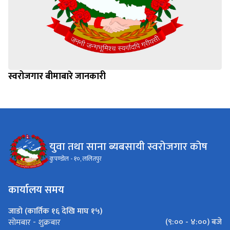
स्वरोजगार बीमाबारे जानकारी
युवा तथा साना ब्यबसायी स्वरोजगार कोष
कुपण्डोल - १०, ललितपुर
कार्यालय समय
जाडो (कार्तिक १६ देखि माघ १५)
(९:०० - ४:००) बजे
सोमबार - शुक्रबार