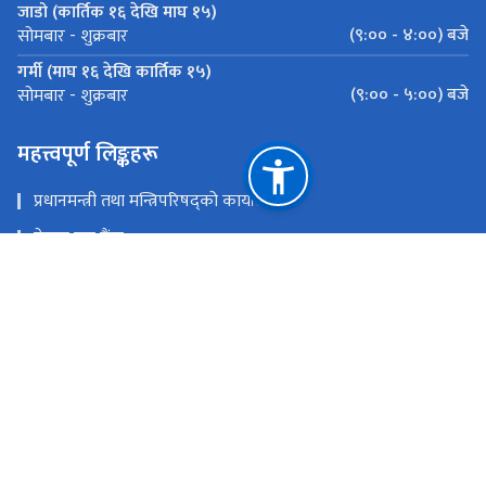
जाडो (कार्तिक १६ देखि माघ १५)
(९:०० - ४:००) बजे
सोमबार - शुक्रबार
गर्मी (माघ १६ देखि कार्तिक १५)
(९:०० - ५:००) बजे
सोमबार - शुक्रबार
महत्त्वपूर्ण लिङ्कहरू
प्रधानमन्त्री तथा मन्त्रिपरिषद्को कार्यालय
नेपाल राष्ट्र बैंक
राष्ट्रिय युवा नीति २०८२
राष्ट्रिय साइबर सुरक्षा नीति, २०८०
अनलाइन दर्ता
युवा, श्रम तथा रोजगार मन्त्रालय
राष्ट्रिय प्राकृतिक स्रोत तथा वित्त आयोग