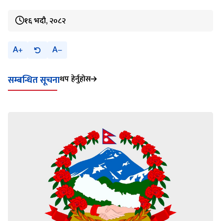
१६ भदौ, २०८२
A
A
थप हेर्नुहोस
सम्बन्धित सूचना